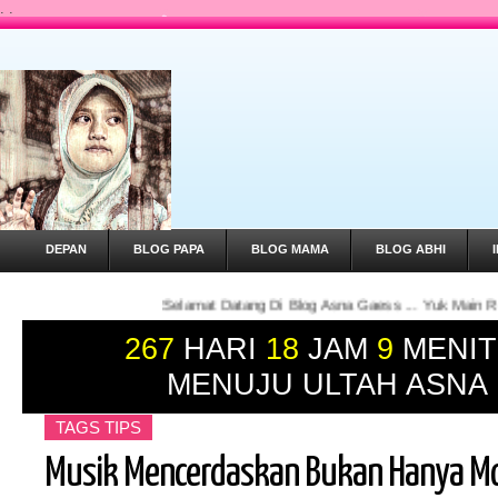
.
.
DEPAN
BLOG PAPA
BLOG MAMA
BLOG ABHI
Selamat Datang Di Blog Asna Gaess ... Yuk Main Roblox Bareng A
267
HARI
18
JAM
9
MENIT
MENUJU ULTAH ASNA
TAGS
TIPS
Musik Mencerdaskan Bukan Hanya M