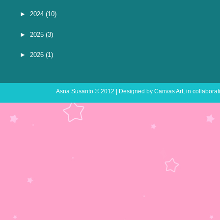
►
2024
(10)
►
2025
(3)
►
2026
(1)
Asna Susanto
© 2012 | Designed by
Canvas Art
, in collabora