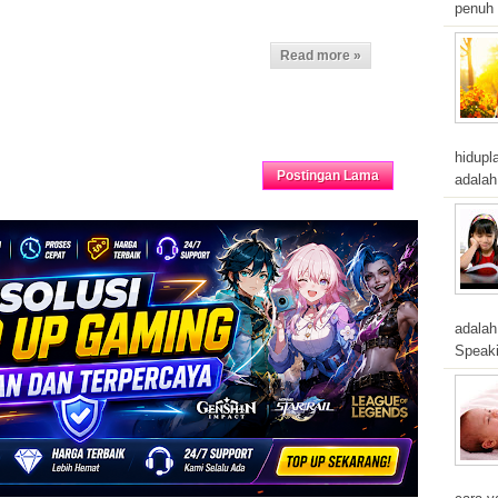
penuh 
Read more »
hidupl
Beranda
Postingan Lama
adalah
adalah
Speaki