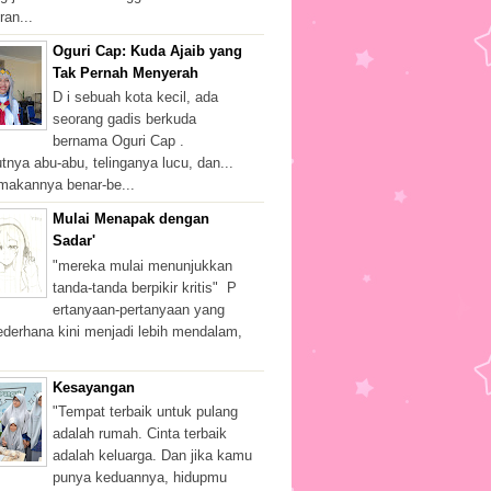
ran...
Oguri Cap: Kuda Ajaib yang
Tak Pernah Menyerah
D i sebuah kota kecil, ada
seorang gadis berkuda
bernama Oguri Cap .
nya abu-abu, telinganya lucu, dan...
makannya benar-be...
Mulai Menapak dengan
Sadar'
"mereka mulai menunjukkan
tanda-tanda berpikir kritis" P
ertanyaan-pertanyaan yang
ederhana kini menjadi lebih mendalam,
Kesayangan
"Tempat terbaik untuk pulang
adalah rumah. Cinta terbaik
adalah keluarga. Dan jika kamu
punya keduannya, hidupmu