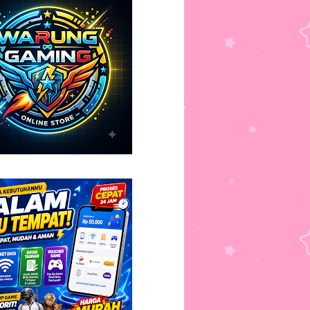
5)
's Letters and Numbers
nah (8)
m Andm Jerry Bowling
ah (8)
imal chase
t (11)
tle Painters
h (11)
llow The Dragon
ur (8)
serAge Gold
3)
ompris
ah (9)
y (4)
(7)
r (3)
n (6)
 (3)
(5)
h (4)
(5)
6)