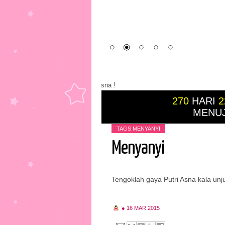
270
HARI
2
MENUJ
TAGS
MENYANYI
Menyanyi
Tengoklah gaya Putri Asna kala unjuk g
●
16 MAR 2015