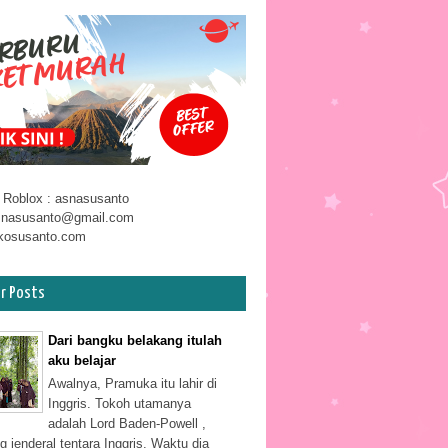
log Asna Gaess ... Yuk Main Roblox Bareng Asna !
 Roblox : asnasusanto
snasusanto@gmail.com
kosusanto.com
ar Posts
Dari bangku belakang itulah
aku belajar
Awalnya, Pramuka itu lahir di
Inggris. Tokoh utamanya
adalah Lord Baden-Powell ,
g jenderal tentara Inggris. Waktu dia