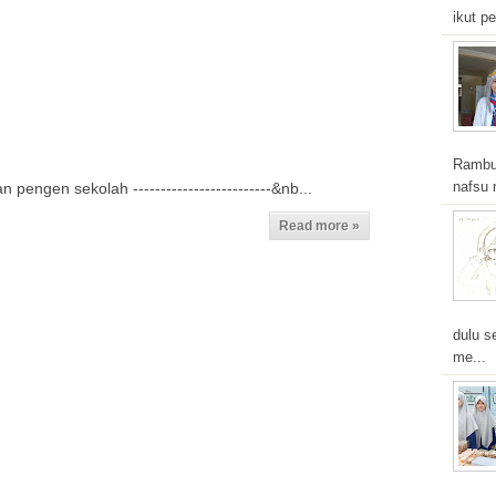
ikut pe
Rambut
nafsu 
 pengen sekolah -------------------------&nb...
Read more »
dulu s
me...