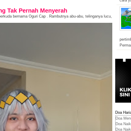
cara y
ang Tak Pernah Menyerah
 berkuda bernama Oguri Cap . Rambutnya abu-abu, telinganya lucu,
pertim
Permai
Doa Hari
Doa Meng
Doa Naik
Doa Naik