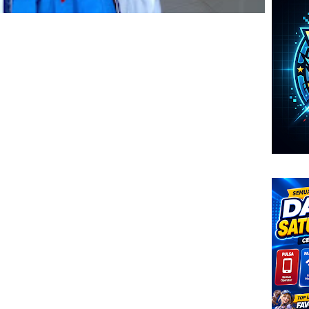
Al-Qadr (
Game Ray
Al-Bayyi
Game To
Al-Zalzal
Game An
Al-‘Adiya
Game Bat
Al-Qari’a
Game Fo
At-Takats
Game La
Al-Ashr (
Game GC
Al-Humaz
Al-Fil (5)
Al-Qurais
Al-Ma’un 
Al-Kautsa
Al-Kafiru
An-Nashr
Al-Lahab 
Al-Ikhlas
Al-Falaq 
An-Nas (