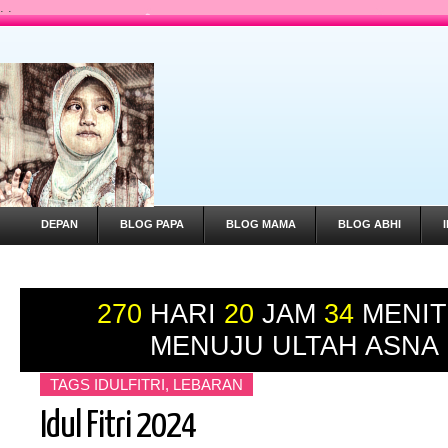
.
.
DEPAN
BLOG PAPA
BLOG MAMA
BLOG ABHI
Selamat Da
270
HARI
20
JAM
34
MENIT
MENUJU ULTAH ASNA
TAGS
IDULFITRI
,
LEBARAN
Idul Fitri 2024