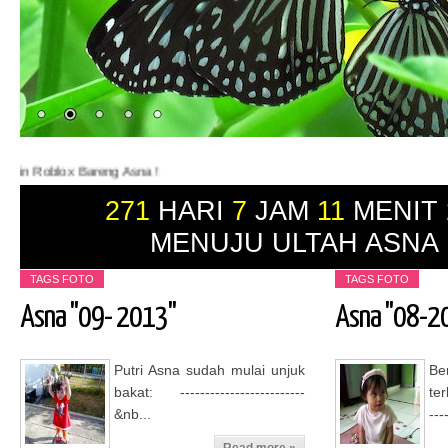
x Bareng Asna !
271
HARI
7
JAM
11
MENIT
MENUJU ULTAH ASNA
TAGS
FOTO
TAGS
FOTO
Asna "09- 2013"
Asna "08-2
Putri Asna sudah mulai unjuk
Be
bakat: -------------------------
ter
&nb...
---