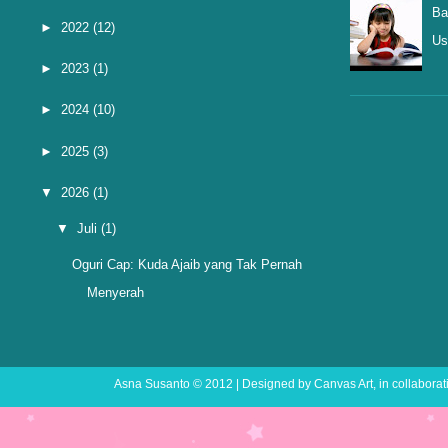
Ba
►
2022
(12)
Us
►
2023
(1)
►
2024
(10)
►
2025
(3)
▼
2026
(1)
▼
Juli
(1)
Oguri Cap: Kuda Ajaib yang Tak Pernah
Menyerah
Asna Susanto
© 2012 | Designed by
Canvas Art
, in collabora