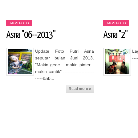
TAGS
FOTO
TAGS
FOTO
Asna "06--2013"
Asna "2"
Read more »
Update Foto Putri Asna
La
seputar bulan Juni 2013.
---
"Makin gede... makin pinter...
makin cantik" --------------------
-----&nb...
Read more »