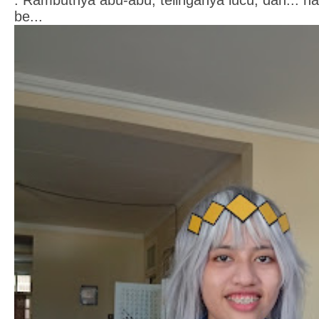
. Rambutnya abu-abu, telinganya lucu, dan... 
be...