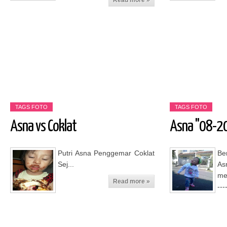
Read more »
TAGS
FOTO
TAGS
FOTO
Asna vs Coklat
Asna "08-2
Read more »
Putri Asna Penggemar Coklat
Be
Sej...
As
me
Read more »
---