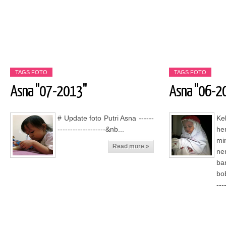
TAGS
FOTO
TAGS
FOTO
Asna "07-2013"
Asna "06-2
Read more »
# Update foto Putri Asna ------
Ke
-------------------&nb...
he
mi
Read more »
ne
ba
bo
---