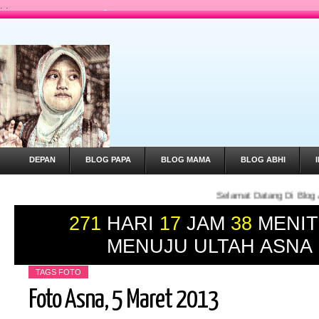
.
.
DEPAN
BLOG PAPA
BLOG MAMA
BLOG ABHI
Selamat Datang Di Blog Asna Gaess ... Yuk Mai
271
HARI
17
JAM
38
MENIT
MENUJU ULTAH ASNA
TAGS
FOTO
Foto Asna, 5 Maret 2013