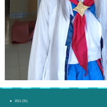
►
2011
(31)