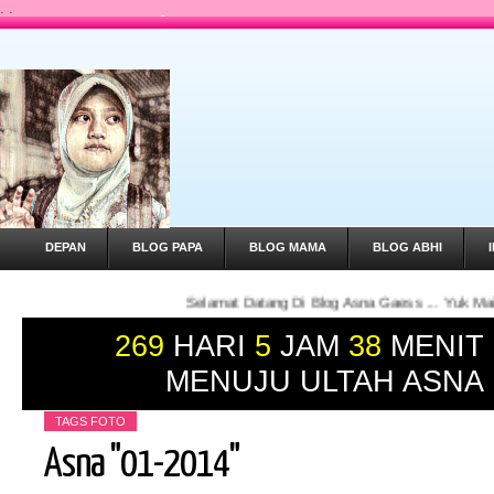
.
.
DEPAN
BLOG PAPA
BLOG MAMA
BLOG ABHI
Selamat Datang Di Blog Asna Gaess ... Yuk Main Roblox Bareng A
269
HARI
5
JAM
38
MENIT
MENUJU ULTAH ASNA
TAGS
FOTO
Asna "01-2014"