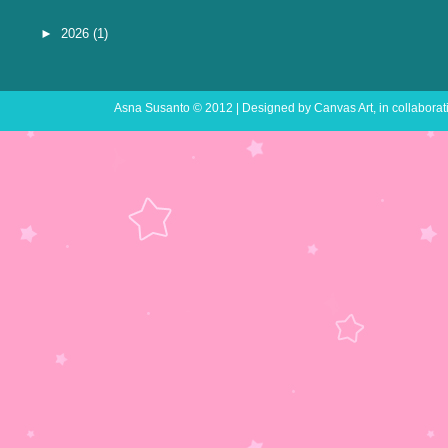
►
2026
(1)
Asna Susanto
© 2012 | Designed by
Canvas Art
, in collabora