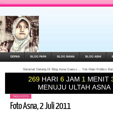
.
.
DEPAN
BLOG PAPA
BLOG MAMA
BLOG ABHI
lamat Datang Di Blog Asna Gaess ... Yuk Main Roblox Bareng Asna !
269
HARI
6
JAM
1
MENIT
MENUJU ULTAH ASNA
TAGS
FOTO
Foto Asna, 2 Juli 2011